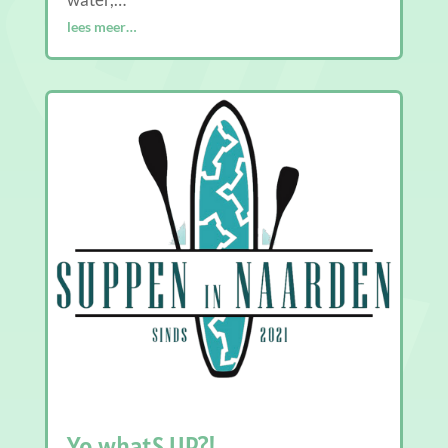
lees meer…
Yo whatS UP?!