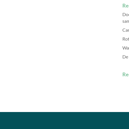
Re
Doe
sam
Can
Rot
Wa
De 
Re