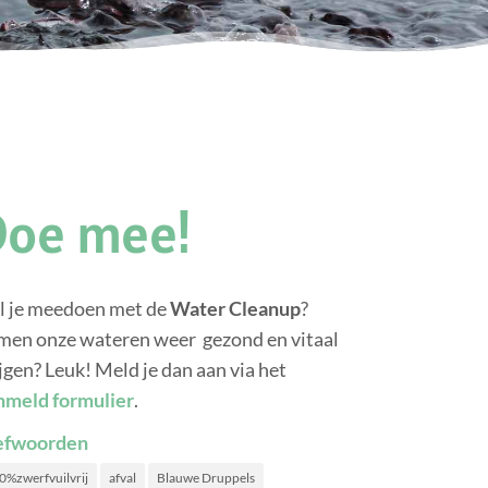
Doe mee!
l je meedoen met de
Water Cleanup
?
men onze wateren weer gezond en vitaal
jgen? Leuk! Meld je dan aan via het
nmeld formulier
.
efwoorden
0%zwerfvuilvrij
afval
Blauwe Druppels