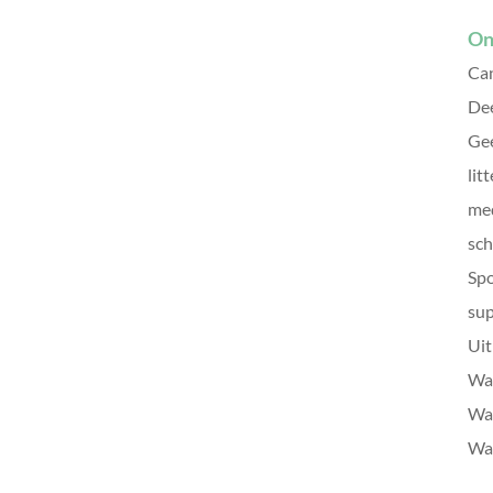
On
Can
De
Gee
litt
me
sch
Sp
sup
Uit
Wat
Wat
Wat