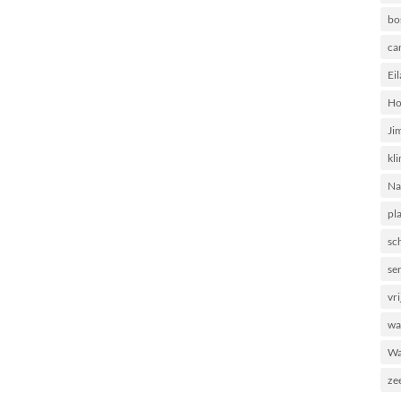
bo
ca
Ei
Ho
Ji
kl
Na
pl
sc
se
vri
wa
Wa
ze