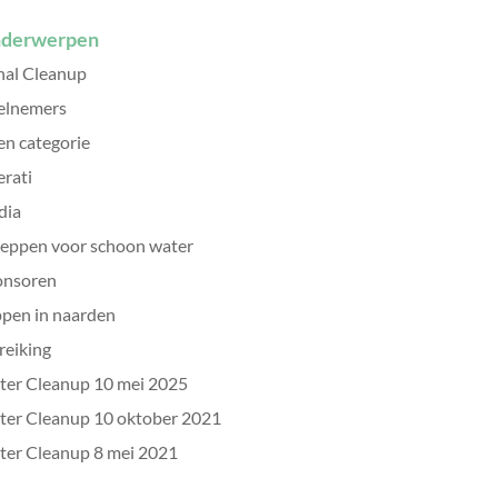
derwerpen
al Cleanup
elnemers
n categorie
erati
dia
eppen voor schoon water
onsoren
pen in naarden
reiking
er Cleanup 10 mei 2025
er Cleanup 10 oktober 2021
er Cleanup 8 mei 2021