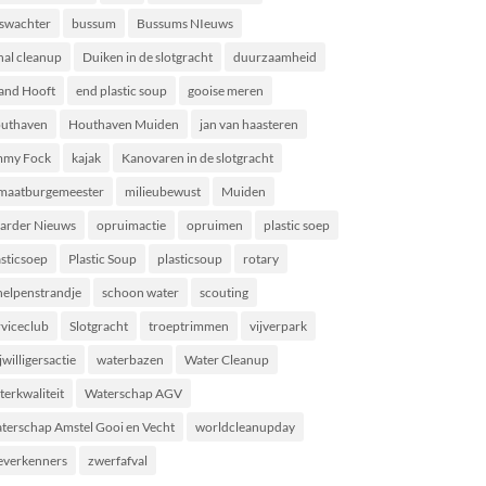
swachter
bussum
Bussums NIeuws
nal cleanup
Duiken in de slotgracht
duurzaamheid
land Hooft
end plastic soup
gooise meren
uthaven
Houthaven Muiden
jan van haasteren
mmy Fock
kajak
Kanovaren in de slotgracht
imaatburgemeester
milieubewust
Muiden
arder Nieuws
opruimactie
opruimen
plastic soep
asticsoep
Plastic Soup
plasticsoup
rotary
helpenstrandje
schoon water
scouting
rviceclub
Slotgracht
troeptrimmen
vijverpark
jwilligersactie
waterbazen
Water Cleanup
terkwaliteit
Waterschap AGV
terschap Amstel Gooi en Vecht
worldcleanupday
everkenners
zwerfafval