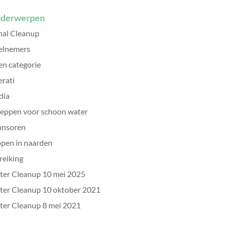
derwerpen
al Cleanup
elnemers
n categorie
erati
dia
eppen voor schoon water
onsoren
pen in naarden
reiking
er Cleanup 10 mei 2025
er Cleanup 10 oktober 2021
er Cleanup 8 mei 2021