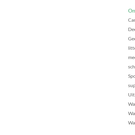
On
Can
De
Gee
litt
me
sch
Sp
sup
Uit
Wat
Wat
Wat