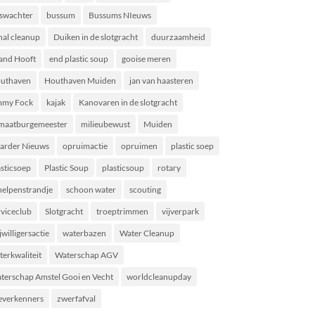
swachter
bussum
Bussums NIeuws
nal cleanup
Duiken in de slotgracht
duurzaamheid
land Hooft
end plastic soup
gooise meren
uthaven
Houthaven Muiden
jan van haasteren
mmy Fock
kajak
Kanovaren in de slotgracht
imaatburgemeester
milieubewust
Muiden
arder Nieuws
opruimactie
opruimen
plastic soep
asticsoep
Plastic Soup
plasticsoup
rotary
helpenstrandje
schoon water
scouting
rviceclub
Slotgracht
troeptrimmen
vijverpark
jwilligersactie
waterbazen
Water Cleanup
terkwaliteit
Waterschap AGV
terschap Amstel Gooi en Vecht
worldcleanupday
everkenners
zwerfafval