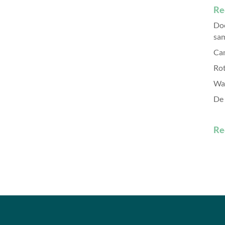
Re
Doe
sam
Can
Rot
Wa
De 
Re