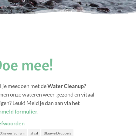
Doe mee!
l je meedoen met de
Water Cleanup
?
men onze wateren weer gezond en vitaal
jgen? Leuk! Meld je dan aan via het
nmeld formulier
.
efwoorden
0%zwerfvuilvrij
afval
Blauwe Druppels