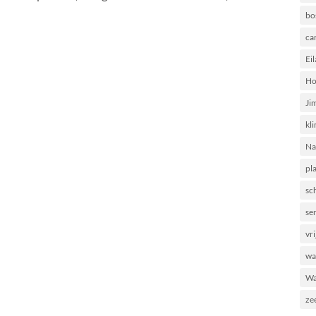
bo
ca
Ei
Ho
Ji
kl
Na
pl
sc
se
vri
wa
Wa
ze