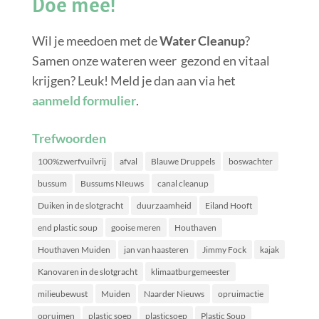
Doe mee!
Wil je meedoen met de
Water Cleanup
?
Samen onze wateren weer gezond en vitaal
krijgen? Leuk! Meld je dan aan via het
aanmeld formulier
.
Trefwoorden
100%zwerfvuilvrij
afval
Blauwe Druppels
boswachter
bussum
Bussums NIeuws
canal cleanup
Duiken in de slotgracht
duurzaamheid
Eiland Hooft
end plastic soup
gooise meren
Houthaven
Houthaven Muiden
jan van haasteren
Jimmy Fock
kajak
Kanovaren in de slotgracht
klimaatburgemeester
milieubewust
Muiden
Naarder Nieuws
opruimactie
opruimen
plastic soep
plasticsoep
Plastic Soup