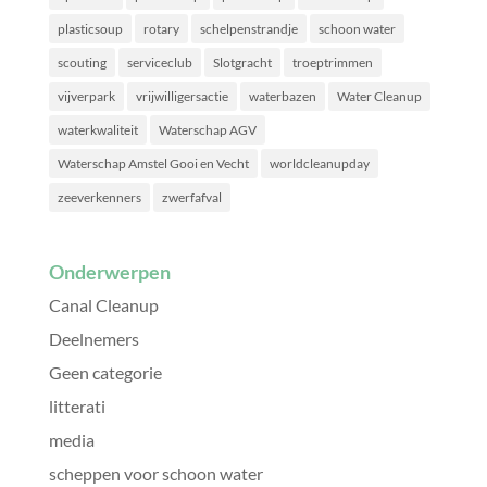
plasticsoup
rotary
schelpenstrandje
schoon water
scouting
serviceclub
Slotgracht
troeptrimmen
vijverpark
vrijwilligersactie
waterbazen
Water Cleanup
waterkwaliteit
Waterschap AGV
Waterschap Amstel Gooi en Vecht
worldcleanupday
zeeverkenners
zwerfafval
Onderwerpen
Canal Cleanup
Deelnemers
Geen categorie
litterati
media
scheppen voor schoon water