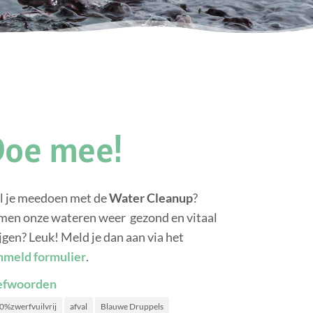
Doe mee!
l je meedoen met de
Water Cleanup
?
men onze wateren weer gezond en vitaal
jgen? Leuk! Meld je dan aan via het
nmeld formulier
.
efwoorden
0%zwerfvuilvrij
afval
Blauwe Druppels