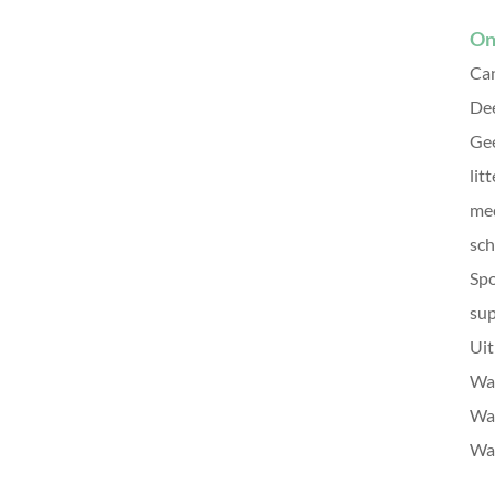
On
Can
De
Gee
litt
me
sch
Sp
sup
Uit
Wat
Wat
Wat