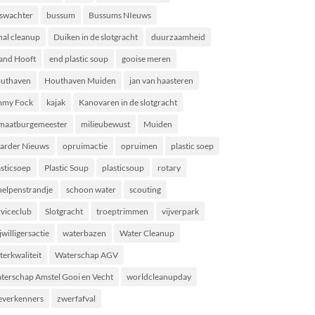
swachter
bussum
Bussums NIeuws
nal cleanup
Duiken in de slotgracht
duurzaamheid
land Hooft
end plastic soup
gooise meren
uthaven
Houthaven Muiden
jan van haasteren
mmy Fock
kajak
Kanovaren in de slotgracht
imaatburgemeester
milieubewust
Muiden
arder Nieuws
opruimactie
opruimen
plastic soep
asticsoep
Plastic Soup
plasticsoup
rotary
helpenstrandje
schoon water
scouting
rviceclub
Slotgracht
troeptrimmen
vijverpark
jwilligersactie
waterbazen
Water Cleanup
terkwaliteit
Waterschap AGV
terschap Amstel Gooi en Vecht
worldcleanupday
everkenners
zwerfafval