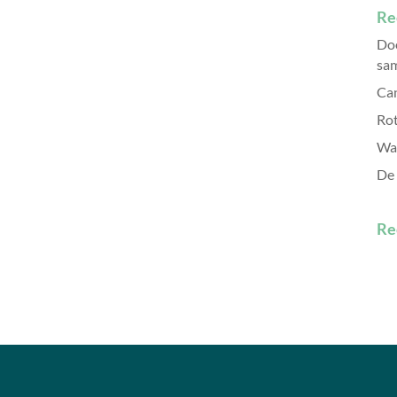
Re
Doe
sam
Can
Rot
Wa
De 
Re