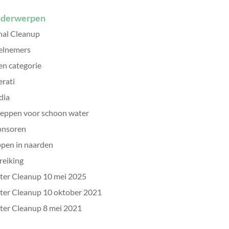
derwerpen
al Cleanup
elnemers
n categorie
erati
dia
eppen voor schoon water
onsoren
pen in naarden
reiking
er Cleanup 10 mei 2025
er Cleanup 10 oktober 2021
er Cleanup 8 mei 2021