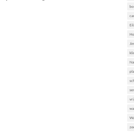
bo
ca
Ei
Ho
Ji
kl
Na
pl
sc
se
vri
wa
Wa
ze