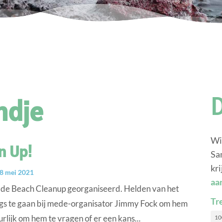
ndje
Wi
n Up!
Sa
kri
8 mei 2021
aa
g de Beach Cleanup georganiseerd. Helden van het
Tr
ngs te gaan bij mede-organisator Jimmy Fock om hem
rlijk om hem te vragen of er een kans...
10