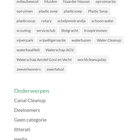
milieubewust
Muiden
Naarder Nieuws
opruimactie
opruimen
plastic soep
plasticsoep
Plastic Soup
plasticsoup
rotary
schelpenstrandje
schoon water
scouting
serviceclub
Slotgracht
troeptrimmen
vijverpark
vrijwilligersactie
waterbazen
Water Cleanup
waterkwaliteit
Waterschap AGV
Waterschap Amstel Gooi en Vecht
worldcleanupday
zeeverkenners
zwerfafval
Onderwerpen
Canal Cleanup
Deelnemers
Geen categorie
litterati
media