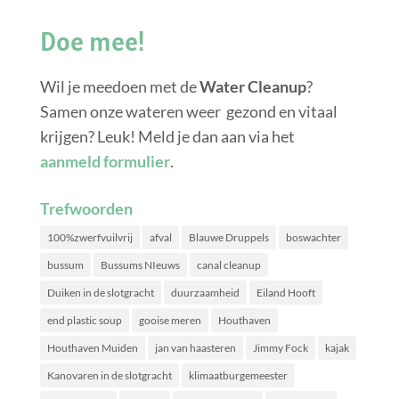
Doe mee!
Wil je meedoen met de
Water Cleanup
?
Samen onze wateren weer gezond en vitaal
krijgen? Leuk! Meld je dan aan via het
aanmeld formulier
.
Trefwoorden
100%zwerfvuilvrij
afval
Blauwe Druppels
boswachter
bussum
Bussums NIeuws
canal cleanup
Duiken in de slotgracht
duurzaamheid
Eiland Hooft
end plastic soup
gooise meren
Houthaven
Houthaven Muiden
jan van haasteren
Jimmy Fock
kajak
Kanovaren in de slotgracht
klimaatburgemeester