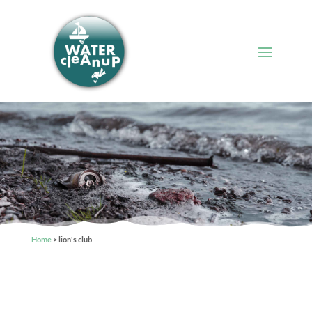
Home
>
lion's club