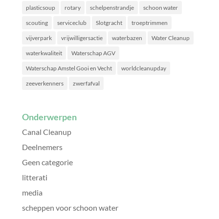
plasticsoup
rotary
schelpenstrandje
schoon water
scouting
serviceclub
Slotgracht
troeptrimmen
vijverpark
vrijwilligersactie
waterbazen
Water Cleanup
waterkwaliteit
Waterschap AGV
Waterschap Amstel Gooi en Vecht
worldcleanupday
zeeverkenners
zwerfafval
Onderwerpen
Canal Cleanup
Deelnemers
Geen categorie
litterati
media
scheppen voor schoon water