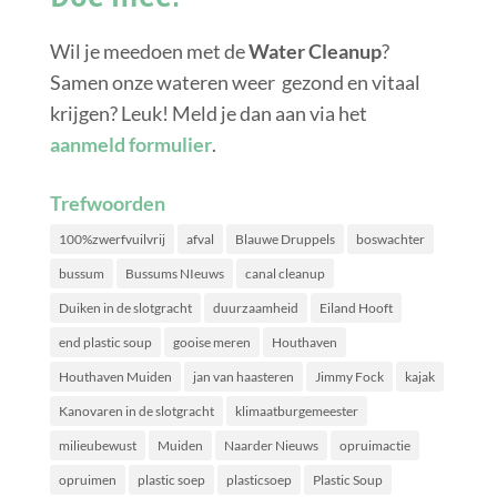
Wil je meedoen met de
Water Cleanup
?
Samen onze wateren weer gezond en vitaal
krijgen? Leuk! Meld je dan aan via het
aanmeld formulier
.
Trefwoorden
100%zwerfvuilvrij
afval
Blauwe Druppels
boswachter
bussum
Bussums NIeuws
canal cleanup
Duiken in de slotgracht
duurzaamheid
Eiland Hooft
end plastic soup
gooise meren
Houthaven
Houthaven Muiden
jan van haasteren
Jimmy Fock
kajak
Kanovaren in de slotgracht
klimaatburgemeester
milieubewust
Muiden
Naarder Nieuws
opruimactie
opruimen
plastic soep
plasticsoep
Plastic Soup